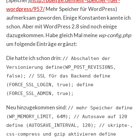
[Speicher](
http://bueltge.de/mehr-speicher-fuer-
wordpress/957/
Mehr Speicher für WordPress)
aufmerksam geworden. Einige Konstanten kannte ich
schon. Aber mit WordPress 2.8 sind noch einige
dazugekommen. Habe gleich Mal meine
wp-config.php
um folgende Einträge ergänzt:
Die hatte ich schon drin:
// Abschalten der
Versionierung define(WP_POST_REVISIONS,
false); // SSL für das Backend define
(FORCE_SSL_LOGIN, true); define
(FORCE_SSL_ADMIN, true);
Neu hinzugekommen sind:
// mehr Speicher define
(WP_MEMORY_LIMIT, 64M); // Autosave auf 120
define (AUTOSAVE_INTERVAL, 120); // skripte-,
css-compress und gzip aktivieren define