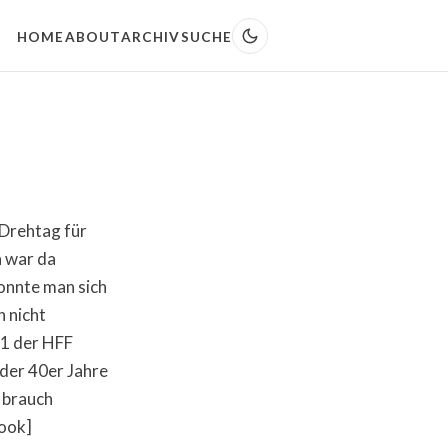
HOME
ABOUT
ARCHIV
SUCHE
 Drehtag für
h war da
konnte man sich
h nicht
 1 der HFF
 der 40er Jahre
m brauch
book]