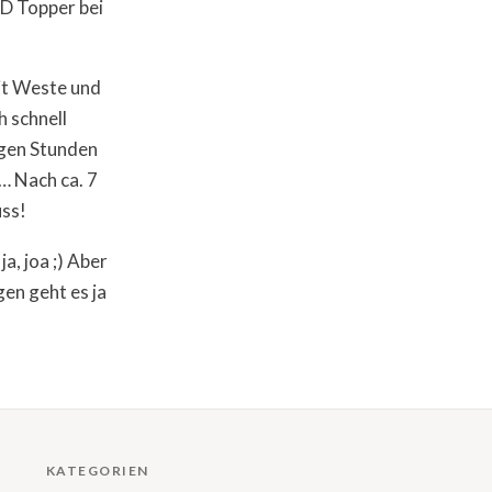
D Topper bei
it Weste und
h schnell
igen Stunden
… Nach ca. 7
uss!
a, joa ;) Aber
en geht es ja
KATEGORIEN