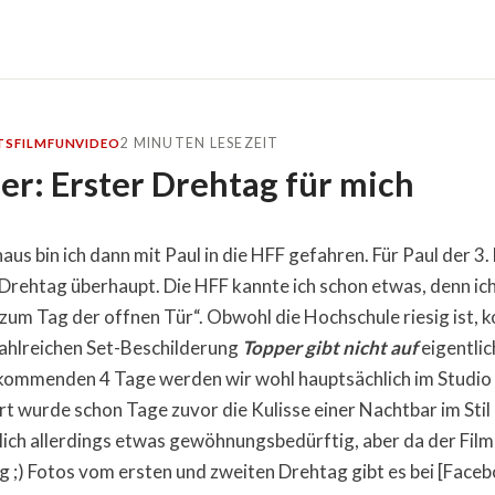
2 MINUTEN LESEZEIT
TS
FILM
FUN
VIDEO
er: Erster Drehtag für mich
s bin ich dann mit Paul in die HFF gefahren. Für Paul der 3.
 Drehtag überhaupt. Die HFF kannte ich schon etwas, denn ic
 zum Tag der offnen Tür“. Obwohl die Hochschule riesig ist, 
ahlreichen Set-Beschilderung
Topper gibt nicht auf
eigentlic
 kommenden 4 Tage werden wir wohl hauptsächlich im Studio
rt wurde schon Tage zuvor die Kulisse einer Nachtbar im Stil
blich allerdings etwas gewöhnungsbedürftig, aber da der Fil
g ;) Fotos vom ersten und zweiten Drehtag gibt es bei [Face