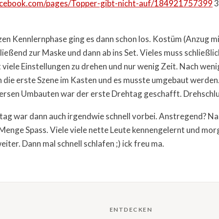
acebook.com/pages/Topper-gibt-nicht-auf/184921757399
3
zen Kennlernphase ging es dann schon los. Kostüm (Anzug m
ließend zur Maske und dann ab ins Set. Vieles muss schließlic
 viele Einstellungen zu drehen und nur wenig Zeit. Nach wen
 die erste Szene im Kasten und es musste umgebaut werden
ersen Umbauten war der erste Drehtag geschafft. Drehschl
tag war dann auch irgendwie schnell vorbei. Anstregend? Na j
Menge Spass. Viele viele nette Leute kennengelernt und morg
iter. Dann mal schnell schlafen ;) ick freu ma.
ENTDECKEN