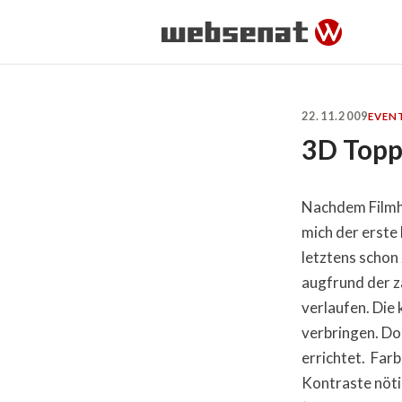
22.11.2009
EVEN
3D Topp
Nachdem Filmhau
mich der erste
letztens schon
augfrund der z
verlaufen. Die
verbringen. Do
errichtet. Far
Kontraste nöti