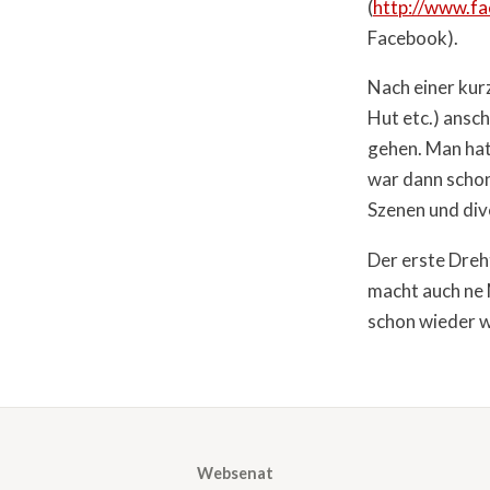
(
http://www.f
Facebook).
Nach einer kur
Hut etc.) ansch
gehen. Man hat
war dann schon
Szenen und div
Der erste Dreh
macht auch ne 
schon wieder we
Websenat