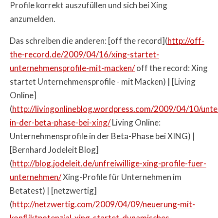
Profile korrekt auszufüllen und sich bei Xing
anzumelden.
Das schreiben die anderen: [off the record](
http://off-
the-record.de/2009/04/16/xing-startet-
unternehmensprofile-mit-macken/
off the record: Xing
startet Unternehmensprofile - mit Macken) | [Living
Online]
(
http://livingonlineblog.wordpress.com/2009/04/10/unt
in-der-beta-phase-bei-xing/
Living Online:
Unternehmensprofile in der Beta-Phase bei XING) |
[Bernhard Jodeleit Blog]
(
http://blog.jodeleit.de/unfreiwillige-xing-profile-fuer-
unternehmen/
Xing-Profile für Unternehmen im
Betatest) | [netzwertig]
(
http://netzwertig.com/2009/04/09/neuerung-mit-
konfliktpotenzial-xing-startet-dynamisches-