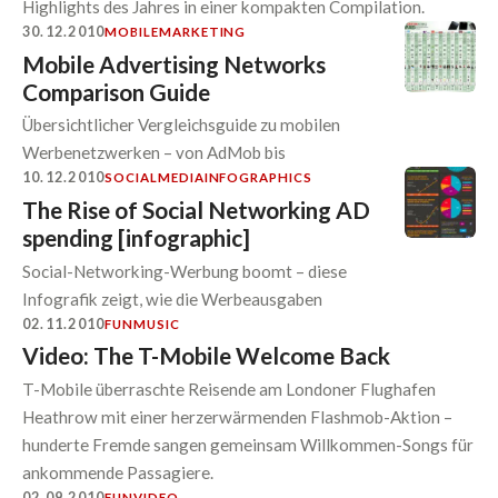
Highlights des Jahres in einer kompakten Compilation.
30.12.2010
MOBILE
MARKETING
Mobile Advertising Networks
Comparison Guide
Übersichtlicher Vergleichsguide zu mobilen
Werbenetzwerken – von AdMob bis
10.12.2010
SOCIALMEDIA
INFOGRAPHICS
The Rise of Social Networking AD
spending [infographic]
Social-Networking-Werbung boomt – diese
Infografik zeigt, wie die Werbeausgaben
02.11.2010
FUN
MUSIC
Video: The T-Mobile Welcome Back
T-Mobile überraschte Reisende am Londoner Flughafen
Heathrow mit einer herzerwärmenden Flashmob-Aktion –
hunderte Fremde sangen gemeinsam Willkommen-Songs für
ankommende Passagiere.
02.09.2010
FUN
VIDEO