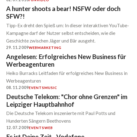
A hunter shoots a bear! NSFW oder doch
SFW?!
Tipp-Ex dreht den Spieß um: In dieser interaktiven YouTube-
Kampagne darf der Nutzer selbst entscheiden, wie die
Geschichte zwischen Jäger und Bär ausgeht.
29.11.2009
WEB
MARKETING
Angelesen: Erfolgreiches New Business für
Werbeagenturen
Heiko Burracks Leitfaden für erfolgreiches New Business in
Werbeagenturen
08.11.2009
EVENTS
MUSIC
Deutsche Telekom: "Chor ohne Grenzen" im
Leipziger Hauptbahnhof
Die Deutsche Telekom inszenierte mit Paul Potts und
Hunderten Sängern Beethovens
12.07.2009
EVENTS
WEB
Es ist Deine Zeit - Vodafone.