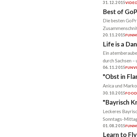
31.12.2015
VIDE
Best of Go
Die besten GoPr
Zusammenschnitt 
20.11.2015
FUN
M
Life is a Da
Ein atemberaube
durch Sachsen – 
06.11.2015
FUN
V
"Obst in Fl
Anica und Marko
30.10.2015
FOO
"Bayrisch K
Leckeres Bayris
Sonntags-Mittag
01.08.2015
FUN
M
Learn to Fl