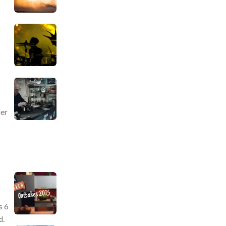
der
s 6
d.