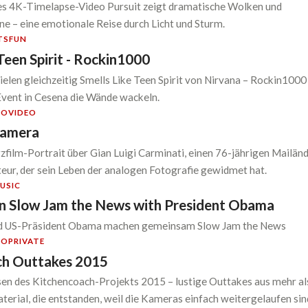
 4K-Timelapse-Video Pursuit zeigt dramatische Wolken und
 – eine emotionale Reise durch Licht und Sturm.
TS
FUN
Teen Spirit - Rockin1000
elen gleichzeitig Smells Like Teen Spirit von Nirvana – Rockin1000
Event in Cesena die Wände wackeln.
TO
VIDEO
Camera
film-Portrait über Gian Luigi Carminati, einen 76-jährigen Mailän
ur, der sein Leben der analogen Fotografie gewidmet hat.
USIC
n Slow Jam the News with President Obama
nd US-Präsident Obama machen gemeinsam Slow Jam the News
TO
PRIVATE
ch Outtakes 2015
sen des Kitchencoach-Projekts 2015 – lustige Outtakes aus mehr al
erial, die entstanden, weil die Kameras einfach weitergelaufen sin