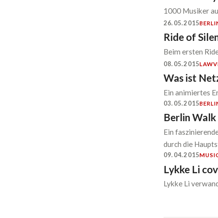
1000 Musiker aus
26.05.2015
BERLI
Ride of Sile
Beim ersten Ride
08.05.2015
LAW
V
Was ist Net
Ein animiertes 
03.05.2015
BERLI
Berlin Walk
Ein faszinierend
durch die Haupts
09.04.2015
MUSI
Lykke Li co
Lykke Li verwan