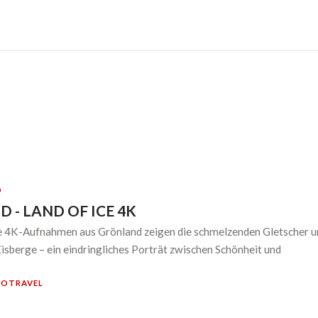
O
 - LAND OF ICE 4K
4K-Aufnahmen aus Grönland zeigen die schmelzenden Gletscher u
isberge – ein eindringliches Porträt zwischen Schönheit und
TO
TRAVEL