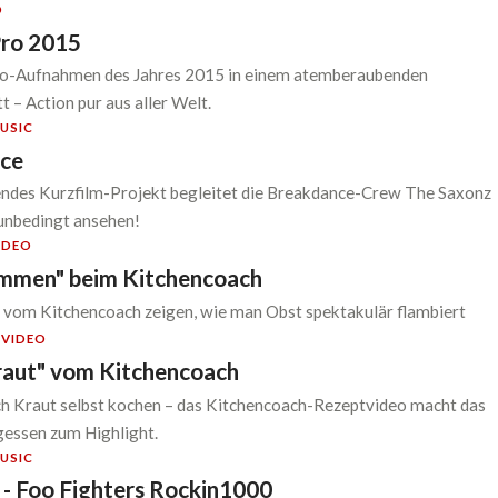
O
Pro 2015
o-Aufnahmen des Jahres 2015 in einem atemberaubenden
– Action pur aus aller Welt.
USIC
nce
ndes Kurzfilm-Projekt begleitet die Breakdance-Crew The Saxonz
unbedingt ansehen!
IDEO
ammen" beim Kitchencoach
 vom Kitchencoach zeigen, wie man Obst spektakulär flambiert
D
VIDEO
raut" vom Kitchencoach
ch Kraut selbst kochen – das Kitchencoach-Rezeptvideo macht das
essen zum Highlight.
USIC
y - Foo Fighters Rockin1000