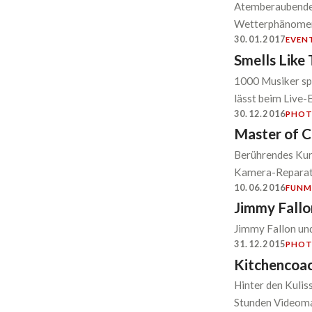
Atemberaubendes
Wetterphänomene
30.01.2017
EVEN
Smells Like 
1000 Musiker spi
lässt beim Live-
30.12.2016
PHO
Master of 
Berührendes Kurz
Kamera-Reparate
10.06.2016
FUN
M
Jimmy Fallo
Jimmy Fallon u
31.12.2015
PHO
Kitchencoa
Hinter den Kulis
Stunden Videomat