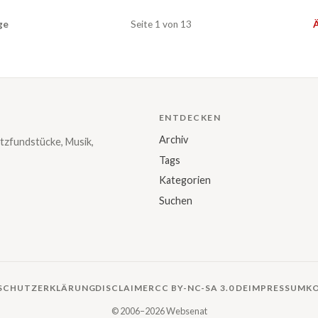
ge
Seite 1 von 13
Ä
ENTDECKEN
Archiv
tzfundstücke, Musik,
Tags
Kategorien
Suchen
SCHUTZERKLÄRUNG
DISCLAIMER
CC BY-NC-SA 3.0 DE
IMPRESSUM
K
© 2006–2026 Websenat