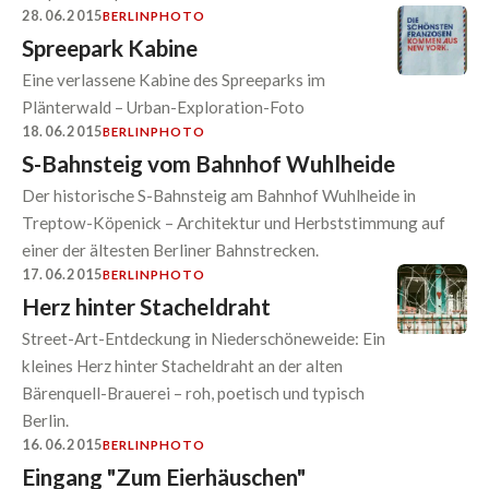
28.06.2015
BERLIN
PHOTO
Spreepark Kabine
Eine verlassene Kabine des Spreeparks im
Plänterwald – Urban-Exploration-Foto
18.06.2015
BERLIN
PHOTO
S-Bahnsteig vom Bahnhof Wuhlheide
Der historische S-Bahnsteig am Bahnhof Wuhlheide in
Treptow-Köpenick – Architektur und Herbststimmung auf
einer der ältesten Berliner Bahnstrecken.
17.06.2015
BERLIN
PHOTO
Herz hinter Stacheldraht
Street-Art-Entdeckung in Niederschöneweide: Ein
kleines Herz hinter Stacheldraht an der alten
Bärenquell-Brauerei – roh, poetisch und typisch
Berlin.
16.06.2015
BERLIN
PHOTO
Eingang "Zum Eierhäuschen"