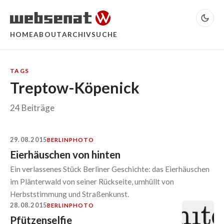
HOME
ABOUT
ARCHIV
SUCHE
TAGS
Treptow-Köpenick
24 Beiträge
29.08.2015
BERLIN
PHOTO
Eierhäuschen von hinten
Ein verlassenes Stück Berliner Geschichte: das Eierhäuschen
im Plänterwald von seiner Rückseite, umhüllt von
Herbststimmung und Straßenkunst.
28.08.2015
BERLIN
PHOTO
Pfützenselfie