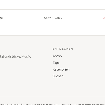
ge
Seite 1 von 9
Ä
ENTDECKEN
Archiv
tzfundstücke, Musik,
Tags
Kategorien
Suchen
SCHUTZERKLÄRUNG
DISCLAIMER
CC BY-NC-SA 3.0 DE
IMPRESSUM
K