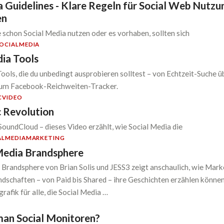
 Guidelines - Klare Regeln für Social Web Nutzun
en
schon Social Media nutzen oder es vorhaben, sollten sich
OCIALMEDIA
dia Tools
ools, die du unbedingt ausprobieren solltest – von Echtzeit-Suche ü
zum Facebook-Reichweiten-Tracker.
C
VIDEO
c Revolution
SoundCloud – dieses Video erzählt, wie Social Media die
ALMEDIA
MARKETING
Media Brandsphere
 Brandsphere von Brian Solis und JESS3 zeigt anschaulich, wie Mar
ndschaften – von Paid bis Shared – ihre Geschichten erzählen können
grafik für alle, die Social Media …
man Social Monitoren?