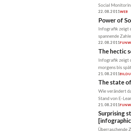
Social Monitorin
22.08.2011
WEB
Power of S
Infografik zeigt
spannende Zahlen
22.08.2011
FUN
W
The hectic 
Infografik zeigt
morgens bis spä
21.08.2011
BILD
The state of
Wie verändert da
Stand von E-Lear
21.08.2011
FUN
W
Surprising s
[infographic
Überraschende Za