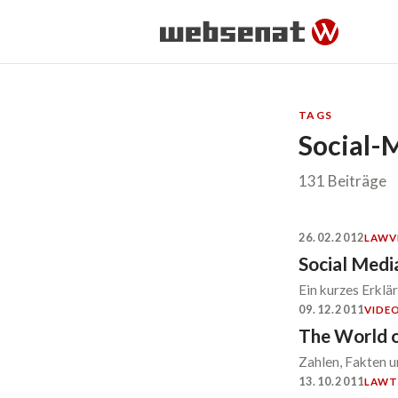
TAGS
Social-
131 Beiträge
26.02.2012
LAW
V
Social Medi
Ein kurzes Erklä
09.12.2011
VIDE
The World o
Zahlen, Fakten u
13.10.2011
LAW
T