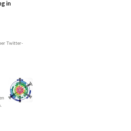
g in
ber Twitter-
ken
.