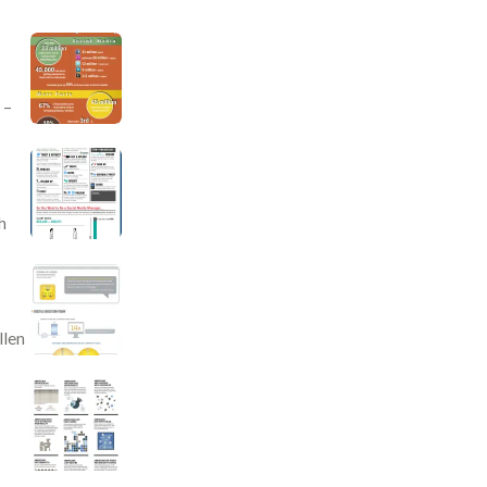
 –
h
llen