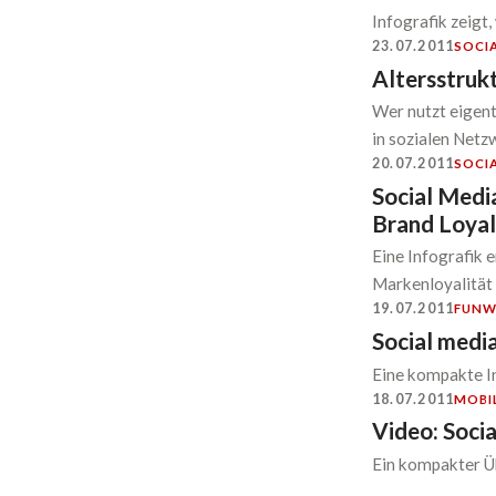
Infografik zeigt
23.07.2011
SOCI
Altersstrukt
Wer nutzt eigent
in sozialen Netz
20.07.2011
SOCI
Social Medi
Brand Loya
Eine Infografik
Markenloyalität 
19.07.2011
FUN
W
Social media
Eine kompakte In
18.07.2011
MOBI
Video: ‪Socia
Ein kompakter Üb