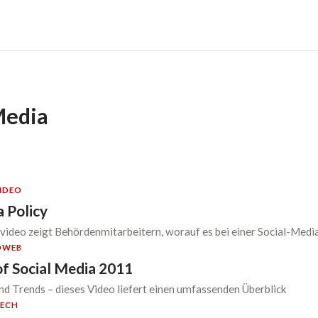
Media
IDEO
a Policy
rvideo zeigt Behördenmitarbeitern, worauf es bei einer Social-Medi
O
WEB
f Social Media 2011
nd Trends – dieses Video liefert einen umfassenden Überblick
ECH