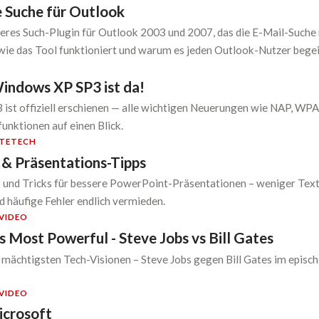
e Suche für Outlook
everes Such-Plugin für Outlook 2003 und 2007, das die E-Mail-Suche 
 wie das Tool funktioniert und warum es jeden Outlook-Nutzer begei
indows XP SP3 ist da!
ist offiziell erschienen — alle wichtigen Neuerungen wie NAP, WP
funktionen auf einen Blick.
TE
TECH
& Präsentations-Tipps
 und Tricks für bessere PowerPoint-Präsentationen – weniger Text,
d häufige Fehler endlich vermieden.
VIDEO
 Most Powerful - Steve Jobs vs Bill Gates
 mächtigsten Tech-Visionen – Steve Jobs gegen Bill Gates im episch
VIDEO
icrosoft