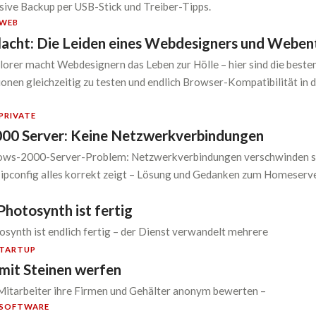
lusive Backup per USB-Stick und Treiber-Tipps.
WEB
acht: Die Leiden eines Webdesigners und Weben
lorer macht Webdesignern das Leben zur Hölle – hier sind die beste
onen gleichzeitig zu testen und endlich Browser-Kompatibilität in d
PRIVATE
00 Server: Keine Netzwerkverbindungen
ws-2000-Server-Problem: Netzwerkverbindungen verschwinden sp
 ipconfig alles korrekt zeigt – Lösung und Gedanken zum Homeserv
Photosynth ist fertig
synth ist endlich fertig – der Dienst verwandelt mehrere
TARTUP
 mit Steinen werfen
Mitarbeiter ihre Firmen und Gehälter anonym bewerten –
SOFTWARE