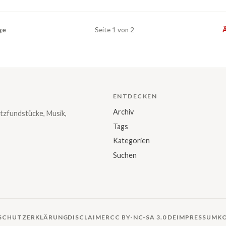
ge
Seite 1 von 2
Ä
ENTDECKEN
Archiv
tzfundstücke, Musik,
Tags
Kategorien
Suchen
SCHUTZERKLÄRUNG
DISCLAIMER
CC BY-NC-SA 3.0 DE
IMPRESSUM
K