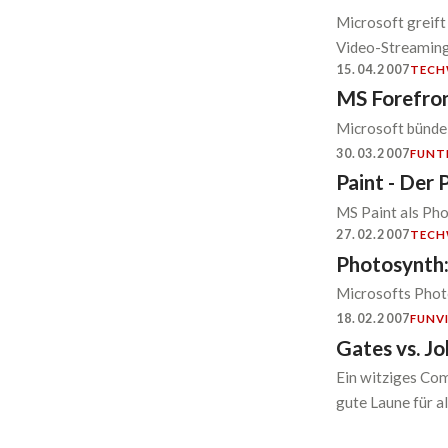
Microsoft greift
Video-Streaming, 
15.04.2007
TECH
MS Forefron
Microsoft bündel
30.03.2007
FUN
T
Paint - Der 
MS Paint als Pho
27.02.2007
TECH
Photosynth:
Microsofts Phot
18.02.2007
FUN
V
Gates vs. Jo
Ein witziges Com
gute Laune für a