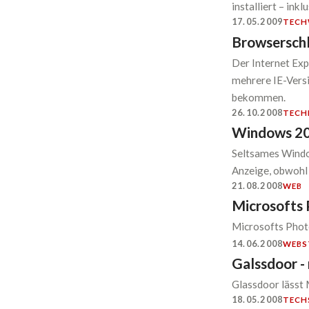
installiert – ink
17.05.2009
TECH
Browserschl
Der Internet Exp
mehrere IE-Versi
bekommen.
26.10.2008
TECH
Windows 20
Seltsames Windo
Anzeige, obwohl
21.08.2008
WEB
Microsofts 
Microsofts Photo
14.06.2008
WEB
S
Galssdoor -
Glassdoor lässt 
18.05.2008
TECH