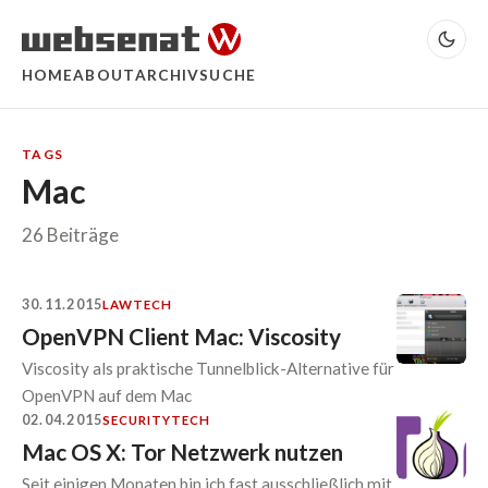
HOME
ABOUT
ARCHIV
SUCHE
TAGS
Mac
26 Beiträge
30.11.2015
LAW
TECH
OpenVPN Client Mac: Viscosity
Viscosity als praktische Tunnelblick-Alternative für
OpenVPN auf dem Mac
02.04.2015
SECURITY
TECH
Mac OS X: Tor Netzwerk nutzen
Seit einigen Monaten bin ich fast ausschließlich mit