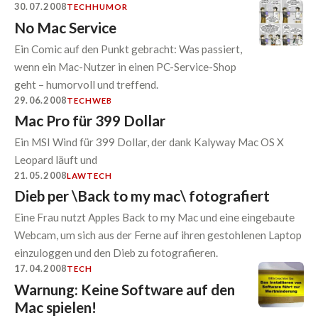
30.07.2008
TECH
HUMOR
No Mac Service
Ein Comic auf den Punkt gebracht: Was passiert,
wenn ein Mac-Nutzer in einen PC-Service-Shop
geht – humorvoll und treffend.
29.06.2008
TECH
WEB
Mac Pro für 399 Dollar
Ein MSI Wind für 399 Dollar, der dank Kalyway Mac OS X
Leopard läuft und
21.05.2008
LAW
TECH
Dieb per \Back to my mac\ fotografiert
Eine Frau nutzt Apples Back to my Mac und eine eingebaute
Webcam, um sich aus der Ferne auf ihren gestohlenen Laptop
einzuloggen und den Dieb zu fotografieren.
17.04.2008
TECH
Warnung: Keine Software auf den
Mac spielen!