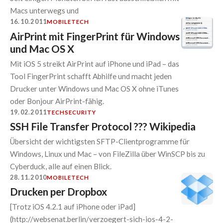
Macs unterwegs und
16.10.2011
MOBILE
TECH
AirPrint mit FingerPrint für Windows
und Mac OS X
Mit iOS 5 streikt AirPrint auf iPhone und iPad – das
Tool FingerPrint schafft Abhilfe und macht jeden
Drucker unter Windows und Mac OS X ohne iTunes
oder Bonjour AirPrint-fähig.
19.02.2011
TECH
SECURITY
SSH File Transfer Protocol ??? Wikipedia
Übersicht der wichtigsten SFTP-Clientprogramme für
Windows, Linux und Mac – von FileZilla über WinSCP bis zu
Cyberduck, alle auf einen Blick.
28.11.2010
MOBILE
TECH
Drucken per Dropbox
[Trotz iOS 4.2.1 auf iPhone oder iPad]
(http://websenat.berlin/verzoegert-sich-ios-4-2-