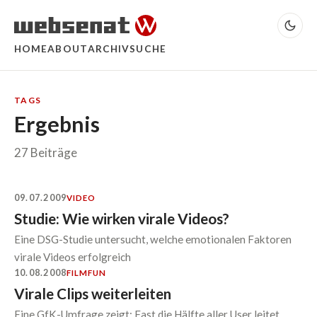
HOME
ABOUT
ARCHIV
SUCHE
TAGS
Ergebnis
27 Beiträge
09.07.2009
VIDEO
Studie: Wie wirken virale Videos?
Eine DSG-Studie untersucht, welche emotionalen Faktoren
virale Videos erfolgreich
10.08.2008
FILM
FUN
Virale Clips weiterleiten
Eine GfK-Umfrage zeigt: Fast die Hälfte aller User leitet