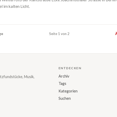
l im kalten Licht.
ge
Seite 1 von 2
Ä
ENTDECKEN
Archiv
tzfundstücke, Musik,
Tags
Kategorien
Suchen