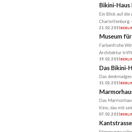
Bikini-Haus
Ein Blick auf die
Charlottenburg –
21.02.2015
BERLI
Museum für
Farbenfrohe Win
Architektur trif
19.02.2015
BERLI
Das Bikini-
Das denkmalgesch
15.02.2015
BERLI
Marmorhau
Das Marmorhaus 
Kino, das mit se
07.02.2015
BERLI
Kantstrasse
Stimmungsvolles