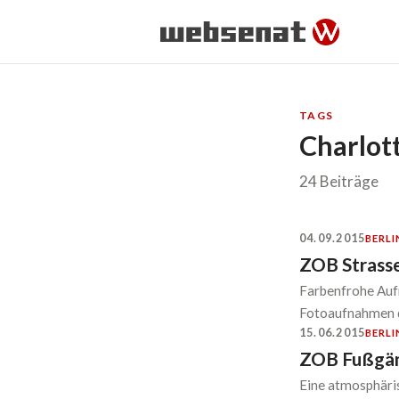
TAGS
Charlot
24 Beiträge
04.09.2015
BERLI
ZOB Strass
Farbenfrohe Aufn
Fotoaufnahmen d
15.06.2015
BERLI
ZOB Fußgän
Eine atmosphär