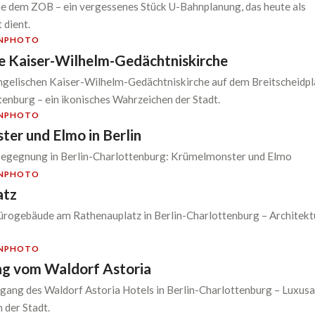
dem ZOB – ein vergessenes Stück U-Bahnplanung, das heute als
 dient.
N
PHOTO
e Kaiser-Wilhelm-Gedächtniskirche
ngelischen Kaiser-Wilhelm-Gedächtniskirche auf dem Breitscheidpl
ttenburg – ein ikonisches Wahrzeichen der Stadt.
N
PHOTO
er und Elmo in Berlin
egegnung in Berlin-Charlottenburg: Krümelmonster und Elmo
N
PHOTO
atz
rogebäude am Rathenauplatz in Berlin-Charlottenburg – Architektu
N
PHOTO
ng vom Waldorf Astoria
gang des Waldorf Astoria Hotels in Berlin-Charlottenburg – Luxusa
 der Stadt.