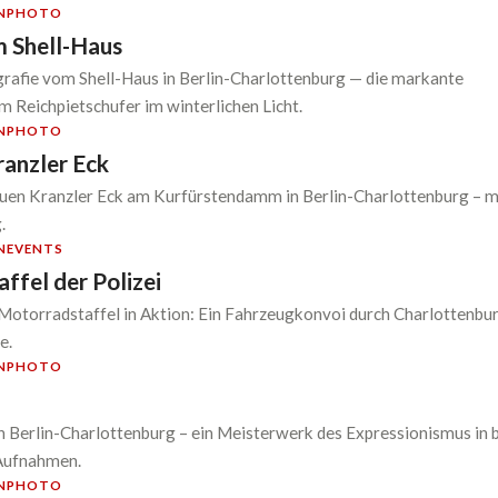
N
PHOTO
 Shell-Haus
rafie vom Shell-Haus in Berlin-Charlottenburg — die markante
 Reichpietschufer im winterlichen Licht.
N
PHOTO
anzler Eck
uen Kranzler Eck am Kurfürstendamm in Berlin-Charlottenburg – mo
.
N
EVENTS
ffel der Polizei
-Motorradstaffel in Aktion: Ein Fahrzeugkonvoi durch Charlottenbur
e.
N
PHOTO
n Berlin-Charlottenburg – ein Meisterwerk des Expressionismus in
Aufnahmen.
N
PHOTO