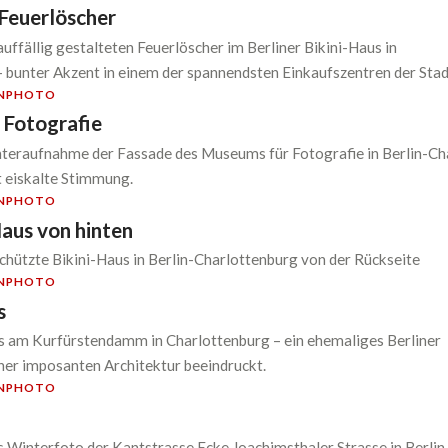
 Feuerlöscher
 auffällig gestalteten Feuerlöscher im Berliner Bikini-Haus in
 bunter Akzent in einem der spannendsten Einkaufszentren der Stad
N
PHOTO
 Fotografie
teraufnahme der Fassade des Museums für Fotografie in Berlin-Ch
ft eiskalte Stimmung.
N
PHOTO
Haus von hinten
ützte Bikini-Haus in Berlin-Charlottenburg von der Rückseite
N
PHOTO
s
am Kurfürstendamm in Charlottenburg – ein ehemaliges Berliner
iner imposanten Architektur beeindruckt.
N
PHOTO
 Winterfoto der Kantstrasse Ecke Joachimsthaler Strasse in Berli