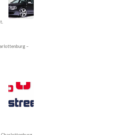
t.
arlottenburg –
n-Charlottenburg