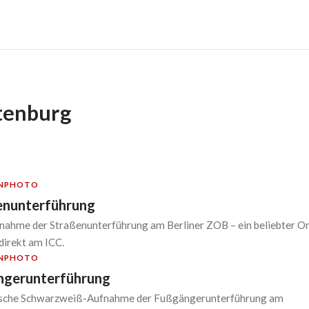
tenburg
N
PHOTO
enunterführung
ahme der Straßenunterführung am Berliner ZOB – ein beliebter Ort
irekt am ICC.
N
PHOTO
gerunterführung
ische Schwarzweiß-Aufnahme der Fußgängerunterführung am