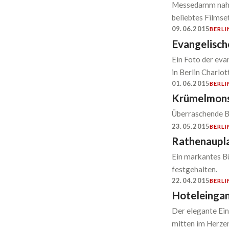
Messedamm nahe 
beliebtes Filmset
09.06.2015
BERLI
Evangelisch
Ein Foto der eva
in Berlin Charlo
01.06.2015
BERLI
Krümelmonst
Überraschende B
23.05.2015
BERLI
Rathenaupl
Ein markantes Bü
festgehalten.
22.04.2015
BERLI
Hoteleinga
Der elegante Ein
mitten im Herzen