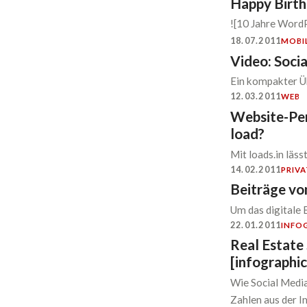
Happy Birt
![10 Jahre Word
18.07.2011
MOBI
Video: ‪Socia
Ein kompakter Üb
12.03.2011
WEB
Website-Pe
load?
Mit loads.in läs
14.02.2011
PRIVA
Beiträge von
Um das digitale 
22.01.2011
INFO
Real Estate 
[infographic
Wie Social Media
Zahlen aus der 