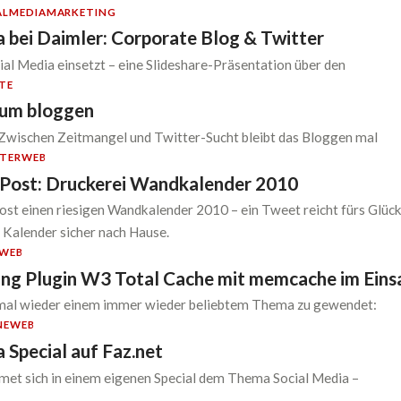
ALMEDIA
MARKETING
a bei Daimler: Corporate Blog & Twitter
al Media einsetzt – eine Slideshare-Präsentation über den
TE
zum bloggen
 Zwischen Zeitmangel und Twitter-Sucht bleibt das Bloggen mal
TER
WEB
Post: Druckerei Wandkalender 2010
lost einen riesigen Wandkalender 2010 – ein Tweet reicht fürs Glück
i Kalender sicher nach Hause.
WEB
ng Plugin W3 Total Cache mit memcache im Eins
mal wieder einem immer wieder beliebtem Thema zu gewendet:
NE
WEB
 Special auf Faz.net
met sich in einem eigenen Special dem Thema Social Media –