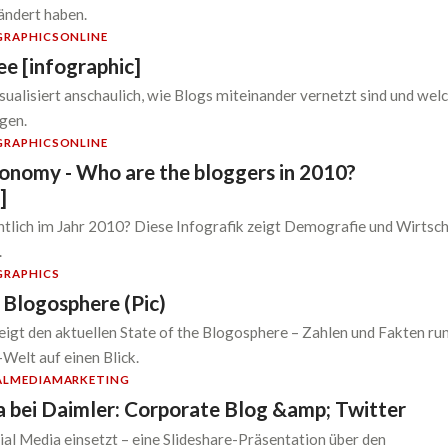
ändert haben.
GRAPHICS
ONLINE
ee [infographic]
sualisiert anschaulich, wie Blogs miteinander vernetzt sind und we
gen.
GRAPHICS
ONLINE
onomy - Who are the bloggers in 2010?
]
tlich im Jahr 2010? Diese Infografik zeigt Demografie und Wirtsc
.
GRAPHICS
 Blogosphere (Pic)
zeigt den aktuellen State of the Blogosphere – Zahlen und Fakten ru
Welt auf einen Blick.
ALMEDIA
MARKETING
a bei Daimler: Corporate Blog &amp; Twitter
al Media einsetzt – eine Slideshare-Präsentation über den