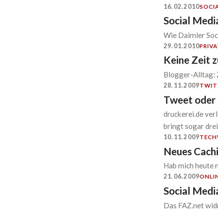
16.02.2010
SOCI
Social Medi
Wie Daimler Soci
29.01.2010
PRIVA
Keine Zeit 
Blogger-Alltag:
28.11.2009
TWIT
Tweet oder 
druckerei.de ver
bringt sogar dre
10.11.2009
TECH
Neues Cachi
Hab mich heute 
21.06.2009
ONLI
Social Media
Das FAZ.net wid