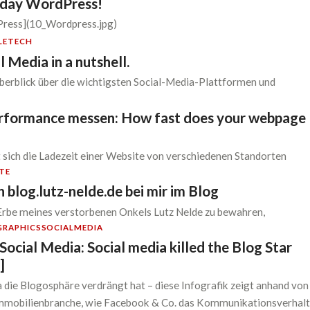
hday WordPress!
Press](10_Wordpress.jpg)
LE
TECH
l Media in a nutshell.
erblick über die wichtigsten Social-Media-Plattformen und
rformance messen: How fast does your webpage
st sich die Ladezeit einer Website von verschiedenen Standorten
TE
 blog.lutz-nelde.de bei mir im Blog
Erbe meines verstorbenen Onkels Lutz Nelde zu bewahren,
GRAPHICS
SOCIALMEDIA
Social Media: Social media killed the Blog Star
]
 die Blogosphäre verdrängt hat – diese Infografik zeigt anhand von
Immobilienbranche, wie Facebook & Co. das Kommunikationsverhal