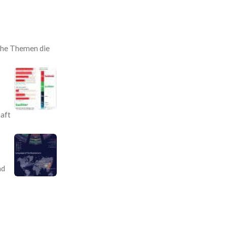
lche Themen die
haft
nd