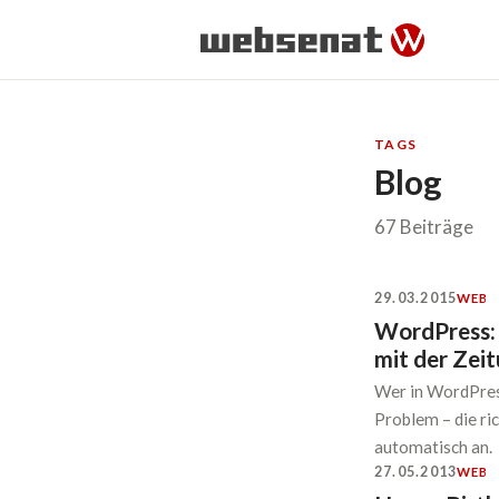
TAGS
Blog
67 Beiträge
29.03.2015
WEB
WordPress: R
mit der Zei
Wer in WordPress
Problem – die ric
automatisch an.
27.05.2013
WEB