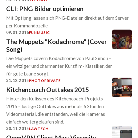
CLI: PNG Bilder optimieren
Mit Optipng lassen sich PNG-Dateien direkt auf dem Server
per Kommandozeile
09.01.2016
FUN
MUSIC
The Muppets "Kodachrome" (Cover
Song)
Die Muppets covern Kodachrome von Paul Simon –
ein witziger und charmanter Kurzfilm-Klassiker, der
für gute Laune sorgt.
31.12.2015
PHOTO
PRIVATE
Kitchencoach Outtakes 2015
Hinter den Kulissen des Kitchencoach-Projekts
2015 – lustige Outtakes aus mehr als 6 Stunden
Videomaterial, die entstanden, weil die Kameras
einfach weitergelaufen sind.
30.11.2015
LAW
TECH
OpenVPN Client Mac: Viscosity