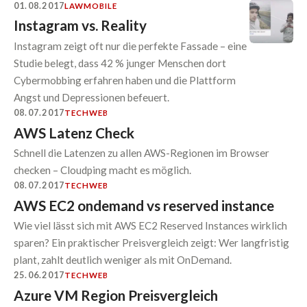
01.08.2017
LAW
MOBILE
Instagram vs. Reality
Instagram zeigt oft nur die perfekte Fassade – eine
Studie belegt, dass 42 % junger Menschen dort
Cybermobbing erfahren haben und die Plattform
Angst und Depressionen befeuert.
08.07.2017
TECH
WEB
AWS Latenz Check
Schnell die Latenzen zu allen AWS-Regionen im Browser
checken – Cloudping macht es möglich.
08.07.2017
TECH
WEB
AWS EC2 ondemand vs reserved instance
Wie viel lässt sich mit AWS EC2 Reserved Instances wirklich
sparen? Ein praktischer Preisvergleich zeigt: Wer langfristig
plant, zahlt deutlich weniger als mit OnDemand.
25.06.2017
TECH
WEB
Azure VM Region Preisvergleich