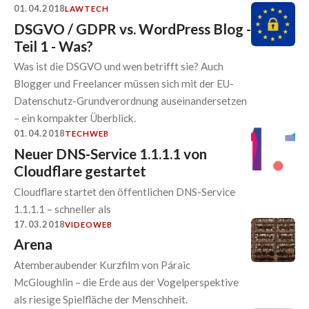
01.04.2018
LAW
TECH
DSGVO / GDPR vs. WordPress Blog -
Teil 1 - Was?
Was ist die DSGVO und wen betrifft sie? Auch
Blogger und Freelancer müssen sich mit der EU-
Datenschutz-Grundverordnung auseinandersetzen
– ein kompakter Überblick.
01.04.2018
TECH
WEB
Neuer DNS-Service 1.1.1.1 von
Cloudflare gestartet
Cloudflare startet den öffentlichen DNS-Service
1.1.1.1 – schneller als
17.03.2018
VIDEO
WEB
Arena
Atemberaubender Kurzfilm von Páraic
McGloughlin – die Erde aus der Vogelperspektive
als riesige Spielfläche der Menschheit.