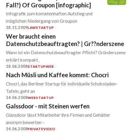
Fall?) Of Groupon [infographic]
Infografik zum kometenhaften Aufstieg und
möglichen Niedergang von Groupon
18.11.2009
LAW
STARTUP
Wer braucht einen
Datenschutzbeauftragten? | Gr??nderszene
Wann ist ein Datenschutzbeauftragter Pflicht? Gründerszene
erklärt kompakt,
18.06.2008
STARTUP
WEB
Nach Müsli und Kaffee kommt: Chocri
Chocri, das Berliner Startup für individuelle Schokoladen-
Tafeln, geht an
14.06.2008
WEB
STARTUP
Galssdoor - mit Steinen werfen
Glassdoor lässt Mitarbeiter ihre Firmen und Gehälter
anonym bewerten –
14.06.2008
PRIVATE
VIDEO