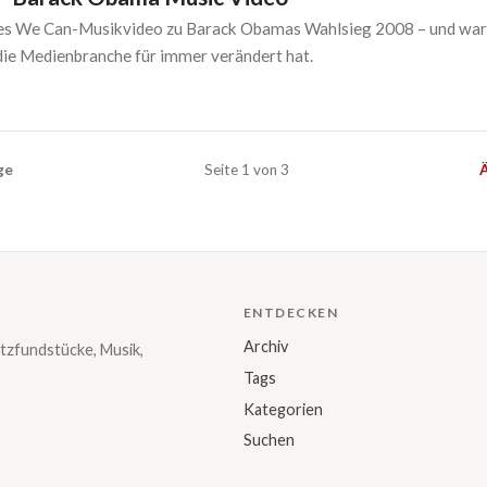
es We Can-Musikvideo zu Barack Obamas Wahlsieg 2008 – und wa
ie Medienbranche für immer verändert hat.
ge
Seite 1 von 3
Ä
ENTDECKEN
Archiv
tzfundstücke, Musik,
Tags
Kategorien
Suchen