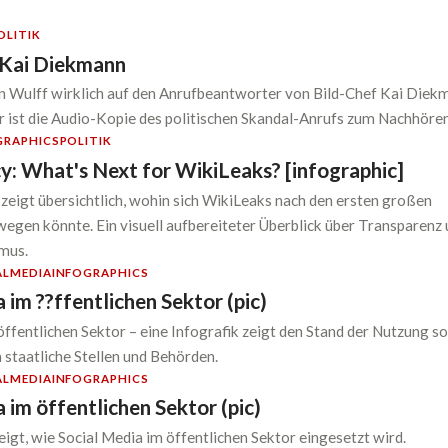
OLITIK
 Kai Diekmann
n Wulff wirklich auf den Anrufbeantworter von Bild-Chef Kai Diek
 ist die Audio-Kopie des politischen Skandal-Anrufs zum Nachhören
GRAPHICS
POLITIK
y: What's Next for WikiLeaks? [infographic]
 zeigt übersichtlich, wohin sich WikiLeaks nach den ersten großen
egen könnte. Ein visuell aufbereiteter Überblick über Transparenz
smus.
ALMEDIA
INFOGRAPHICS
 im ??ffentlichen Sektor (pic)
öffentlichen Sektor – eine Infografik zeigt den Stand der Nutzung so
staatliche Stellen und Behörden.
ALMEDIA
INFOGRAPHICS
 im öffentlichen Sektor (pic)
eigt, wie Social Media im öffentlichen Sektor eingesetzt wird.