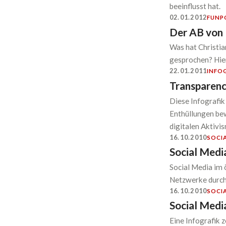
beeinflusst hat.
02.01.2012
FUN
P
Der AB von
Was hat Christia
gesprochen? Hier
22.01.2011
INFO
Transparenc
Diese Infografik
Enthüllungen bew
digitalen Aktivi
16.10.2010
SOCI
Social Media
Social Media im 
Netzwerke durch 
16.10.2010
SOCI
Social Media
Eine Infografik z