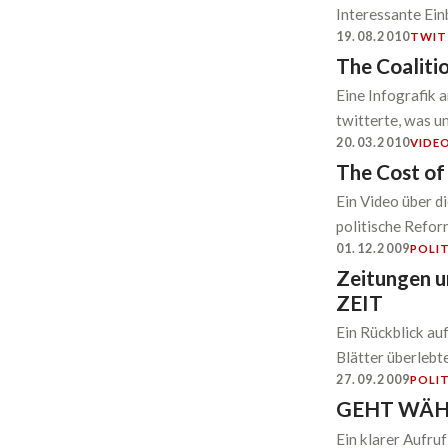
Interessante Einb
19.08.2010
TWIT
The Coaliti
Eine Infografik 
twitterte, was un
20.03.2010
VIDE
The Cost of 
Ein Video über d
politische Refor
01.12.2009
POLIT
Zeitungen un
ZEIT
Ein Rückblick au
Blätter überlebt
27.09.2009
POLIT
GEHT WÄH
Ein klarer Aufru