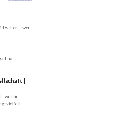
uf Twitter — wer
ent für
llschaft |
d – welche
gsvielfalt.