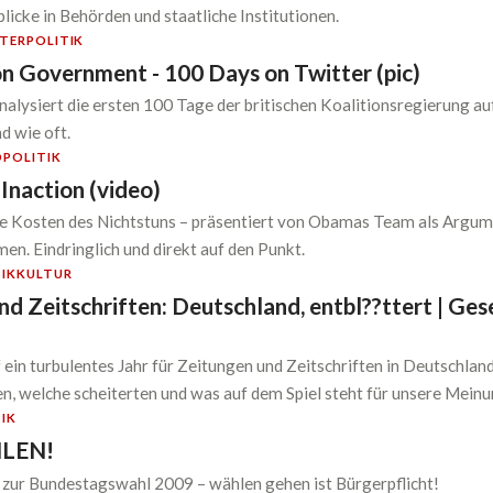
licke in Behörden und staatliche Institutionen.
TER
POLITIK
on Government - 100 Days on Twitter (pic)
analysiert die ersten 100 Tage der britischen Koalitionsregierung a
d wie oft.
O
POLITIK
Inaction (video)
ie Kosten des Nichtstuns – präsentiert von Obamas Team als Argum
men. Eindringlich und direkt auf den Punkt.
IK
KULTUR
d Zeitschriften: Deutschland, entbl??ttert | Gese
f ein turbulentes Jahr für Zeitungen und Zeitschriften in Deutschlan
en, welche scheiterten und was auf dem Spiel steht für unsere Meinun
IK
LEN!
f zur Bundestagswahl 2009 – wählen gehen ist Bürgerpflicht!