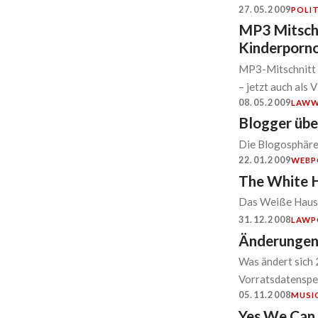
27.05.2009
POLIT
MP3 Mitschn
Kinderporn
MP3-Mitschnitt 
– jetzt auch als 
08.05.2009
LAW
W
Blogger übe
Die Blogosphäre 
22.01.2009
WEB
P
The White H
Das Weiße Haus 
31.12.2008
LAW
P
Änderungen
Was ändert sich 
Vorratsdatenspei
05.11.2008
MUSI
Yes We Can