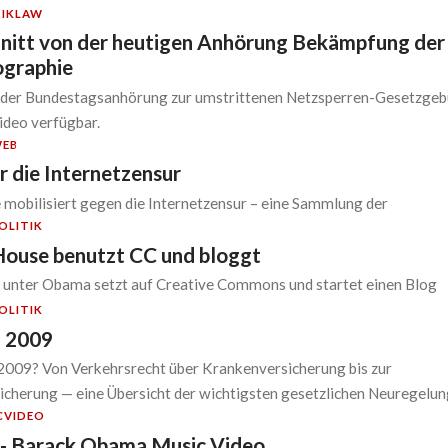
IK
LAW
itt von der heutigen Anhörung Bekämpfung der
ographie
der Bundestagsanhörung zur umstrittenen Netzsperren-Gesetzgeb
Video verfügbar.
EB
r die Internetzensur
mobilisiert gegen die Internetzensur – eine Sammlung der
OLITIK
ouse benutzt CC und bloggt
unter Obama setzt auf Creative Commons und startet einen Blog
OLITIK
 2009
2009? Von Verkehrsrecht über Krankenversicherung bis zur
cherung — eine Übersicht der wichtigsten gesetzlichen Neuregelun
C
VIDEO
 - Barack Obama Music Video