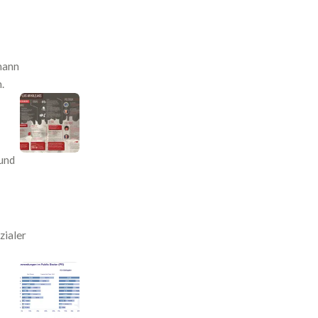
mann
.
 und
zialer