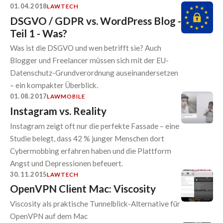
01.04.2018
LAW
TECH
DSGVO / GDPR vs. WordPress Blog -
Teil 1 - Was?
Was ist die DSGVO und wen betrifft sie? Auch
Blogger und Freelancer müssen sich mit der EU-
Datenschutz-Grundverordnung auseinandersetzen
– ein kompakter Überblick.
01.08.2017
LAW
MOBILE
Instagram vs. Reality
Instagram zeigt oft nur die perfekte Fassade – eine
Studie belegt, dass 42 % junger Menschen dort
Cybermobbing erfahren haben und die Plattform
Angst und Depressionen befeuert.
30.11.2015
LAW
TECH
OpenVPN Client Mac: Viscosity
Viscosity als praktische Tunnelblick-Alternative für
OpenVPN auf dem Mac