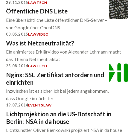
29.11.2015
LAW
TECH
Öffentliche DNS Liste
Eine übersichtliche Liste öffentlicher DNS-Server –
von Google über OpenDNS
08.05.2015
LAW
VIDEO
Was ist Netzneutralität?
Ein animiertes Erklärvideo von Alexander Lehmann macht
das Thema Netzneutralität
25.08.2014
LAW
TECH
Nginx: SSL Zertifikat anfordern und
einrichten
Inzwischen ist es sicherlich bei jedem angekommen,
dass Google in nächster
19.07.2014
EVENTS
LAW
Lichtprojektion an die US-Botschaft in
Berlin: NSA in da house
Lichtkünstler Oliver Bienkowski projiziert NSA in da house