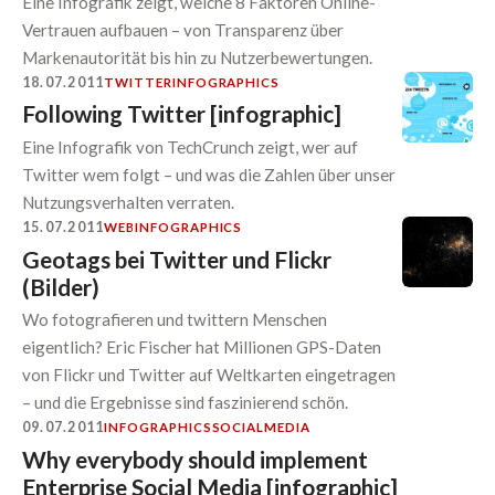
Eine Infografik zeigt, welche 8 Faktoren Online-
Vertrauen aufbauen – von Transparenz über
Markenautorität bis hin zu Nutzerbewertungen.
18.07.2011
TWITTER
INFOGRAPHICS
Following Twitter [infographic]
Eine Infografik von TechCrunch zeigt, wer auf
Twitter wem folgt – und was die Zahlen über unser
Nutzungsverhalten verraten.
15.07.2011
WEB
INFOGRAPHICS
Geotags bei Twitter und Flickr
(Bilder)
Wo fotografieren und twittern Menschen
eigentlich? Eric Fischer hat Millionen GPS-Daten
von Flickr und Twitter auf Weltkarten eingetragen
– und die Ergebnisse sind faszinierend schön.
09.07.2011
INFOGRAPHICS
SOCIALMEDIA
Why everybody should implement
Enterprise Social Media [infographic]