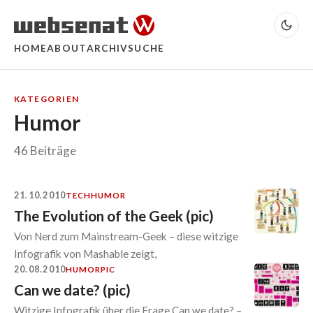
HOME
ABOUT
ARCHIV
SUCHE
KATEGORIEN
Humor
46 Beiträge
21.10.2010
TECH
HUMOR
The Evolution of the Geek (pic)
Von Nerd zum Mainstream-Geek – diese witzige
Infografik von Mashable zeigt,
20.08.2010
HUMOR
PIC
Can we date? (pic)
Witzige Infografik über die Frage Can we date? –