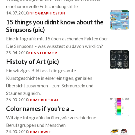
eine humorvolle Entscheidungshilfe
14.07.2010
INFOGRAPHICS
FUN
15 things you didnt know about the
Simpsons (pic)
Eine Infografik mit 15 überraschenden Fakten über
Die Simpsons – was wusstest du davon wirklich?
28.04.2010
KUNST
HUMOR
Histoty of Art (pic)
Ein witziges Bild fasst die gesamte
Kunstgeschichte in einer einzigen, genialen
Übersicht zusammen – zum Schmunzeln und
Staunen zugleich.
26.03.2010
HUMOR
DESIGN
Color names if you're a ...
Witzige Infografik darüber, wie verschiedene
Berufsgruppen und Menschen
24.03.2010
HUMOR
WEB