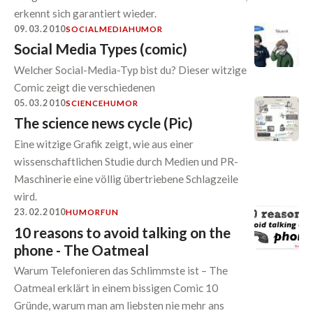
erkennt sich garantiert wieder.
09.03.2010
SOCIALMEDIA
HUMOR
Social Media Types (comic)
Welcher Social-Media-Typ bist du? Dieser witzige
Comic zeigt die verschiedenen
05.03.2010
SCIENCE
HUMOR
The science news cycle (Pic)
Eine witzige Grafik zeigt, wie aus einer
wissenschaftlichen Studie durch Medien und PR-
Maschinerie eine völlig übertriebene Schlagzeile
wird.
23.02.2010
HUMOR
FUN
10 reasons to avoid talking on the
phone - The Oatmeal
Warum Telefonieren das Schlimmste ist – The
Oatmeal erklärt in einem bissigen Comic 10
Gründe, warum man am liebsten nie mehr ans