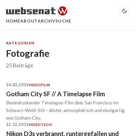
HOME
ABOUT
ARCHIV
SUCHE
KATEGORIEN
Fotografie
25 Beiträge
14.02.2015
VIDEO
FILM
Gotham City SF // A Timelapse Film
Beeindruckender Timelapse-Film über San Francisco im
Schwarz-Weiß-Stil – düster, atmosphärisch und einzigartig
wie Gotham City.
12.12.2013
VIDEO
TECH
Nikon D3s verbrannt, runtergefallen und