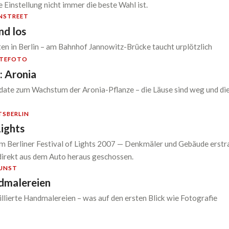
 Einstellung nicht immer die beste Wahl ist.
N
STREET
nd los
en in Berlin – am Bahnhof Jannowitz-Brücke taucht urplötzlich
TE
FOTO
 Aronia
te zum Wachstum der Aronia-Pflanze – die Läuse sind weg und die
TS
BERLIN
Lights
m Berliner Festival of Lights 2007 — Denkmäler und Gebäude erstr
 direkt aus dem Auto heraus geschossen.
UNST
dmalereien
illierte Handmalereien – was auf den ersten Blick wie Fotografie