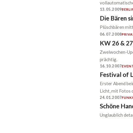
vollautomatische
13.05.2009
BERLI
Die Bären si
Plüschbären mitt
06.07.2008
PRIVA
KW 26 & 27:
Zweiwochen-Upda
prächtig.
16.10.2007
EVEN
Festival of 
Erster Abend bei
Licht, mit Fotos
24.01.2007
FUN
K
Schöne Han
Unglaublich deta