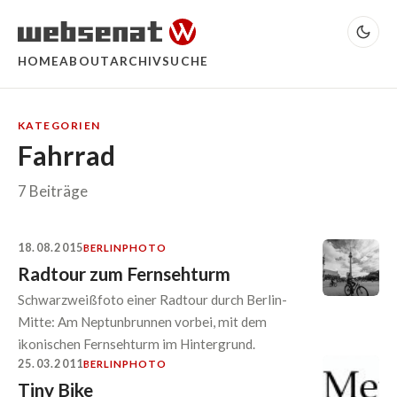
HOME
ABOUT
ARCHIV
SUCHE
KATEGORIEN
Fahrrad
7 Beiträge
18.08.2015
BERLIN
PHOTO
Radtour zum Fernsehturm
Schwarzweißfoto einer Radtour durch Berlin-
Mitte: Am Neptunbrunnen vorbei, mit dem
ikonischen Fernsehturm im Hintergrund.
25.03.2011
BERLIN
PHOTO
Tiny Bike