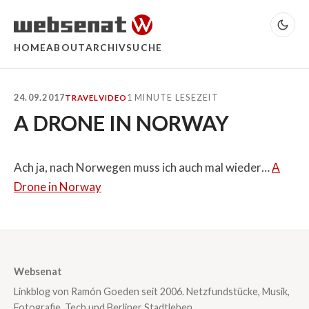
HOME
ABOUT
ARCHIV
SUCHE
24.09.2017
1 MINUTE LESEZEIT
TRAVEL
VIDEO
A DRONE IN NORWAY
Ach ja, nach Norwegen muss ich auch mal wieder…
A
Drone in Norway
Websenat
Linkblog von Ramón Goeden seit 2006. Netzfundstücke, Musik,
Fotografie, Tech und Berliner Stadtleben.