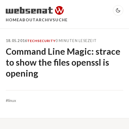
HOME
ABOUT
ARCHIV
SUCHE
18.05.2016
0 MINUTEN LESEZEIT
TECH
SECURITY
Command Line Magic: strace
to show the files openssl is
opening
#linux