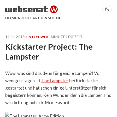
HOME
ABOUT
ARCHIV
SUCHE
14.11.2015
1 MINUTE LESEZEIT
FUN
TECH
WEB
Kickstarter Project: The
Lampster
Wow, was sind das denn für geniale Lampen?! Vor
wenigen Tagen ist
The Lampster
bei Kickstarter
gestartet und hat schon einige Unterstützer für sich
begeistern können. Kein Wunder, denn die Lampen sind
wirklich unglaublich. Mein Favorit: