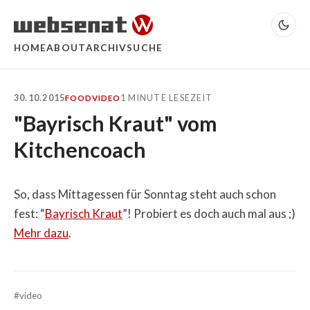
HOME
ABOUT
ARCHIV
SUCHE
30.10.2015
1 MINUTE LESEZEIT
FOOD
VIDEO
"Bayrisch Kraut" vom
Kitchencoach
So, dass Mittagessen für Sonntag steht auch schon
fest: “
Bayrisch Kraut
”! Probiert es doch auch mal aus ;)
Mehr dazu
.
#video