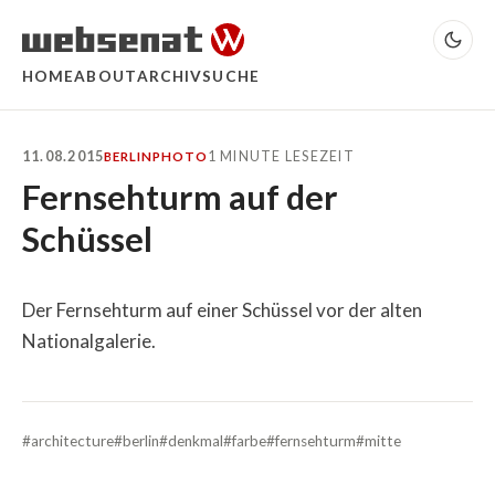
HOME
ABOUT
ARCHIV
SUCHE
11.08.2015
1 MINUTE LESEZEIT
BERLIN
PHOTO
Fernsehturm auf der
Schüssel
Der Fernsehturm auf einer Schüssel vor der alten
Nationalgalerie.
#architecture
#berlin
#denkmal
#farbe
#fernsehturm
#mitte