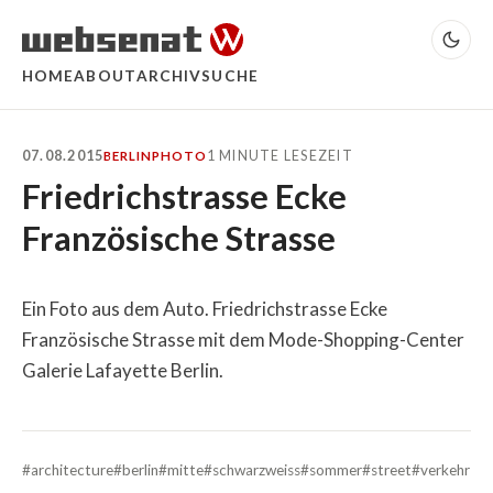
HOME
ABOUT
ARCHIV
SUCHE
07.08.2015
1 MINUTE LESEZEIT
BERLIN
PHOTO
Friedrichstrasse Ecke
Französische Strasse
Ein Foto aus dem Auto. Friedrichstrasse Ecke
Französische Strasse mit dem Mode-Shopping-Center
Galerie Lafayette Berlin.
#architecture
#berlin
#mitte
#schwarzweiss
#sommer
#street
#verkehr