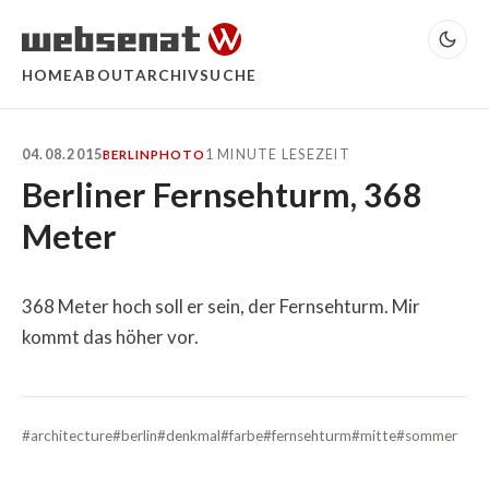
HOME
ABOUT
ARCHIV
SUCHE
04.08.2015
1 MINUTE LESEZEIT
BERLIN
PHOTO
Berliner Fernsehturm, 368
Meter
368 Meter hoch soll er sein, der Fernsehturm. Mir
kommt das höher vor.
#architecture
#berlin
#denkmal
#farbe
#fernsehturm
#mitte
#sommer