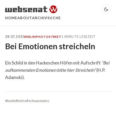
HOME
ABOUT
ARCHIV
SUCHE
28.07.2015
1 MINUTE LESEZEIT
BERLIN
PHOTO
STREET
Bei Emotionen streicheln
Ein Schild in den Hackeschen Höfen mit Aufschrift
“Bei
aufkommenden Emotionen bitte hier Streicheln”
(H.P.
Adamski).
#berlin
#mitte
#schwarzweiss