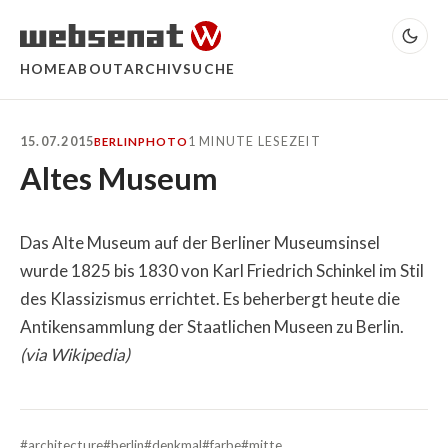
HOME
ABOUT
ARCHIV
SUCHE
15.07.2015
1 MINUTE LESEZEIT
BERLIN
PHOTO
Altes Museum
Das Alte Museum auf der Berliner Museumsinsel
wurde 1825 bis 1830 von Karl Friedrich Schinkel im Stil
des Klassizismus errichtet. Es beherbergt heute die
Antikensammlung der Staatlichen Museen zu Berlin.
(via Wikipedia)
#architecture
#berlin
#denkmal
#farbe
#mitte