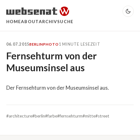
HOME
ABOUT
ARCHIV
SUCHE
06.07.2015
1 MINUTE LESEZEIT
BERLIN
PHOTO
Fernsehturm von der
Museumsinsel aus
Der Fernsehturm von der Museumsinsel aus.
#architecture
#berlin
#farbe
#fernsehturm
#mitte
#street