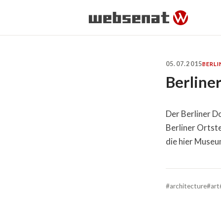
05.07.2015
BERLI
Berline
Der Berliner Do
Berliner Ortste
die hier Museu
#architecture
#art