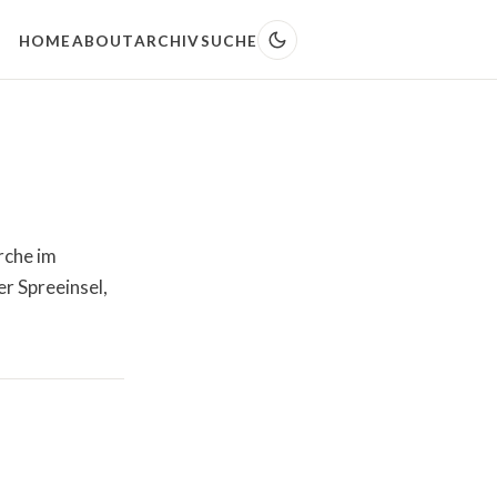
HOME
ABOUT
ARCHIV
SUCHE
rche im
er Spreeinsel,