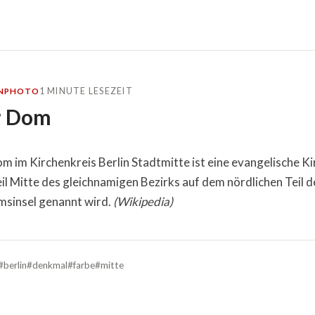
1 MINUTE LESEZEIT
N
PHOTO
r Dom
m im Kirchenkreis Berlin Stadtmitte ist eine evangelische Ki
il Mitte des gleichnamigen Bezirks auf dem nördlichen Teil d
msinsel genannt wird.
(Wikipedia)
#berlin
#denkmal
#farbe
#mitte