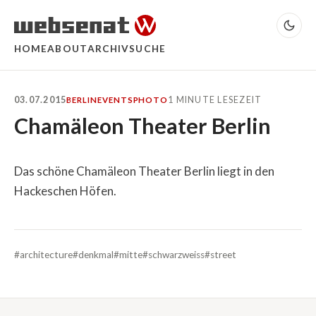
HOME
ABOUT
ARCHIV
SUCHE
03.07.2015
1 MINUTE LESEZEIT
BERLIN
EVENTS
PHOTO
Chamäleon Theater Berlin
Das schöne Chamäleon Theater Berlin liegt in den
Hackeschen Höfen.
#architecture
#denkmal
#mitte
#schwarzweiss
#street