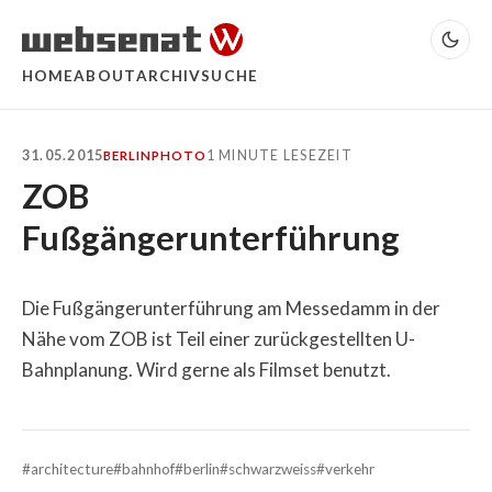
HOME
ABOUT
ARCHIV
SUCHE
31.05.2015
1 MINUTE LESEZEIT
BERLIN
PHOTO
ZOB
Fußgängerunterführung
Die Fußgängerunterführung am Messedamm in der
Nähe vom ZOB ist Teil einer zurückgestellten U-
Bahnplanung. Wird gerne als Filmset benutzt.
#architecture
#bahnhof
#berlin
#schwarzweiss
#verkehr