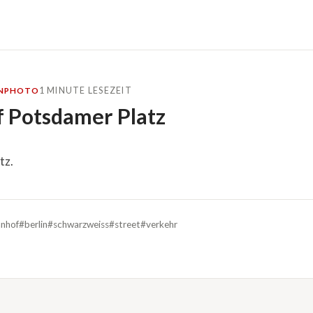
1 MINUTE LESEZEIT
N
PHOTO
 Potsdamer Platz
tz.
nhof
#berlin
#schwarzweiss
#street
#verkehr