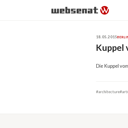
18.05.2015
BERLI
Kuppel
Die Kuppel vo
#architecture
#art