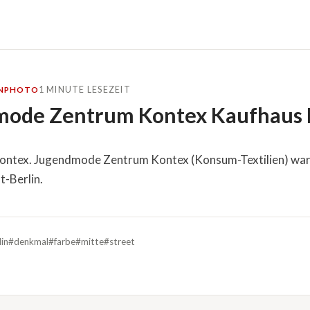
1 MINUTE LESEZEIT
N
PHOTO
ode Zentrum Kontex Kaufhaus 
ontex. Jugendmode Zentrum Kontex (Konsum-Textilien) war 
t-Berlin.
lin
#denkmal
#farbe
#mitte
#street