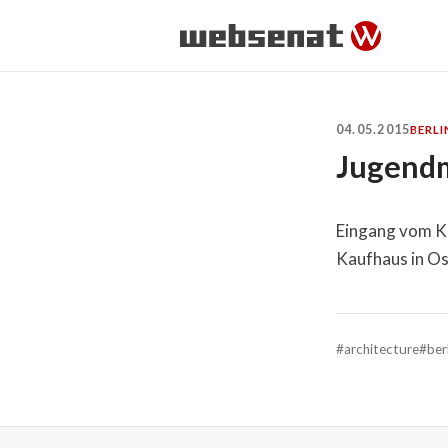
04.05.2015
BERLI
Jugendm
Eingang vom K
Kaufhaus in Os
#architecture
#ber