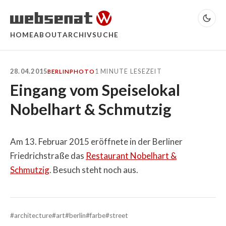
HOME
ABOUT
ARCHIV
SUCHE
28.04.2015
1 MINUTE LESEZEIT
BERLIN
PHOTO
Eingang vom Speiselokal
Nobelhart & Schmutzig
Am 13. Februar 2015 eröffnete in der Berliner
Friedrichstraße das
Restaurant Nobelhart &
Schmutzig
. Besuch steht noch aus.
#architecture
#art
#berlin
#farbe
#street