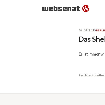
09.04.2015
BERLI
Das Shel
Es ist immer wi
#architecture
#ber