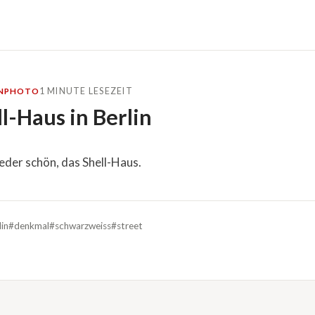
1 MINUTE LESEZEIT
N
PHOTO
l-Haus in Berlin
eder schön, das Shell-Haus.
lin
#denkmal
#schwarzweiss
#street