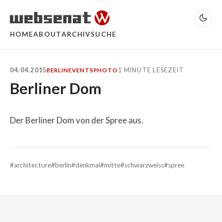
HOME
ABOUT
ARCHIV
SUCHE
04.04.2015
1 MINUTE LESEZEIT
BERLIN
EVENTS
PHOTO
Berliner Dom
Der Berliner Dom von der Spree aus.
#architecture
#berlin
#denkmal
#mitte
#schwarzweiss
#spree