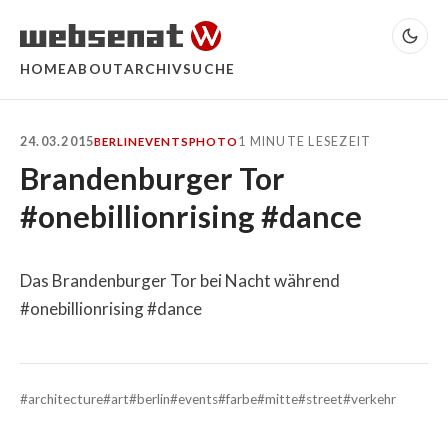
HOME
ABOUT
ARCHIV
SUCHE
24.03.2015
1 MINUTE LESEZEIT
BERLIN
EVENTS
PHOTO
Brandenburger Tor
#onebillionrising #dance
Das Brandenburger Tor bei Nacht während
#onebillionrising #dance
#architecture
#art
#berlin
#events
#farbe
#mitte
#street
#verkehr