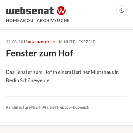
HOME
ABOUT
ARCHIV
SUCHE
22.03.2015
1 MINUTE LESEZEIT
BERLIN
PHOTO
Fenster zum Hof
Das Fenster zum Hof in einem Berliner Mietshaus in
Berlin Schöneweide.
#architecture
#berlin
#farbe
#treptow-köpenick