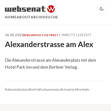
HOME
ABOUT
ARCHIV
SUCHE
16.03.2015
1 MINUTE LESEZEIT
BERLIN
PHOTO
STREET
Alexanderstrasse am Alex
Die Alexanderstrasse am Alexanderplatz mit dem
Hotel Park Inn und dem Berliner Verlag.
#alexanderplatz
#mitte
#schwarzweiss
#streetart
#verkehr