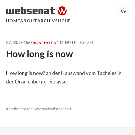
HOME
ABOUT
ARCHIV
SUCHE
07.03.2015
1 MINUTE LESEZEIT
BERLIN
PHOTO
How long is now
How long is now? an der Hauswand vom Tacheles in
der Oranienburger Strasse.
#art
#mitte
#schwarzweiss
#streetart