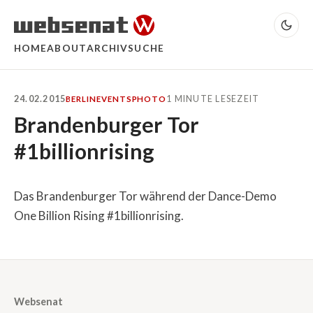
HOME
ABOUT
ARCHIV
SUCHE
24.02.2015
1 MINUTE LESEZEIT
BERLIN
EVENTS
PHOTO
Brandenburger Tor
#1billionrising
Das Brandenburger Tor während der Dance-Demo
One Billion Rising #1billionrising.
Websenat