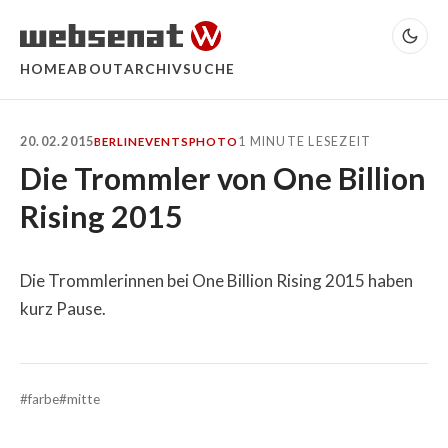
HOME
ABOUT
ARCHIV
SUCHE
20.02.2015
1 MINUTE LESEZEIT
BERLIN
EVENTS
PHOTO
Die Trommler von One Billion
Rising 2015
Die Trommlerinnen bei One Billion Rising 2015 haben
kurz Pause.
#farbe
#mitte