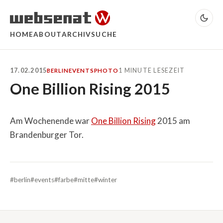
HOME
ABOUT
ARCHIV
SUCHE
17.02.2015
1 MINUTE LESEZEIT
BERLIN
EVENTS
PHOTO
One Billion Rising 2015
Am Wochenende war
One Billion Rising
2015 am
Brandenburger Tor.
#berlin
#events
#farbe
#mitte
#winter