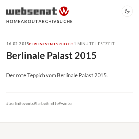
HOME
ABOUT
ARCHIV
SUCHE
16.02.2015
1 MINUTE LESEZEIT
BERLIN
EVENTS
PHOTO
Berlinale Palast 2015
Der rote Teppich vom Berlinale Palast 2015.
#berlin
#events
#farbe
#mitte
#winter