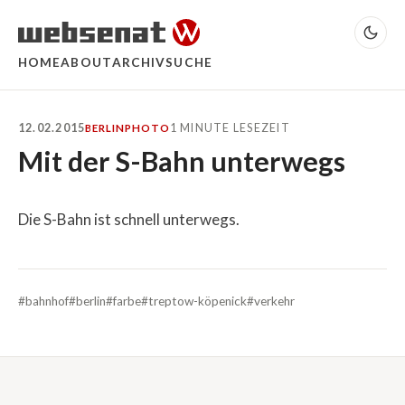
HOME
ABOUT
ARCHIV
SUCHE
12.02.2015
1 MINUTE LESEZEIT
BERLIN
PHOTO
Mit der S-Bahn unterwegs
Die S-Bahn ist schnell unterwegs.
#bahnhof
#berlin
#farbe
#treptow-köpenick
#verkehr