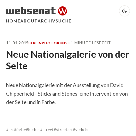
HOME
ABOUT
ARCHIV
SUCHE
11.01.2015
1 MINUTE LESEZEIT
BERLIN
PHOTO
KUNST
Neue Nationalgalerie von der
Seite
Neue Nationalgalerie mit der Ausstellung von David
Chipperfield - Sticks and Stones, eine Intervention von
der Seite und in Farbe.
#art
#farbe
#herbst
#street
#streetart
#verkehr